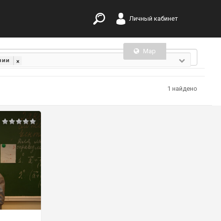
Личный кабинет
Map
List
зии
×
1 найдено