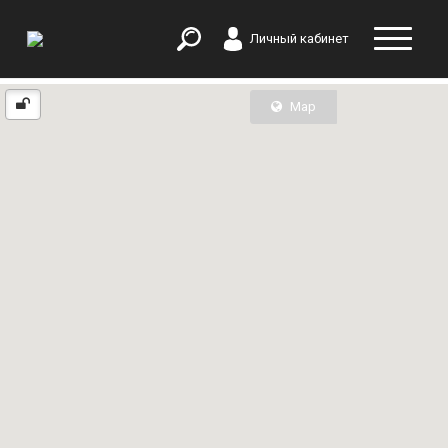
Личный кабинет
Map
List