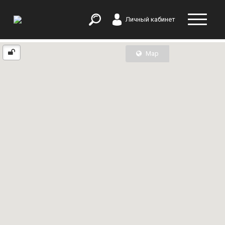
Личный кабинет
Map
List