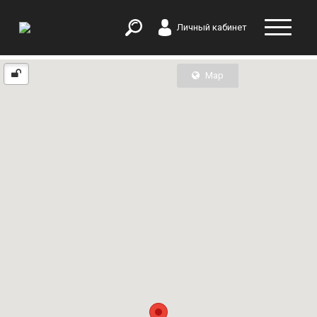
Личный кабинет
Map
List