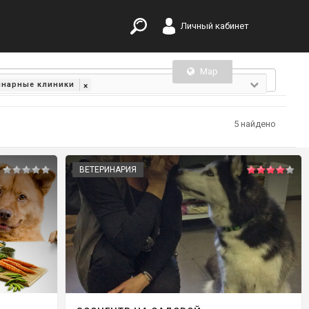
Личный кабинет
Map
List
инарные клиники
×
5 найдено
ВЕТЕРИНАРИЯ