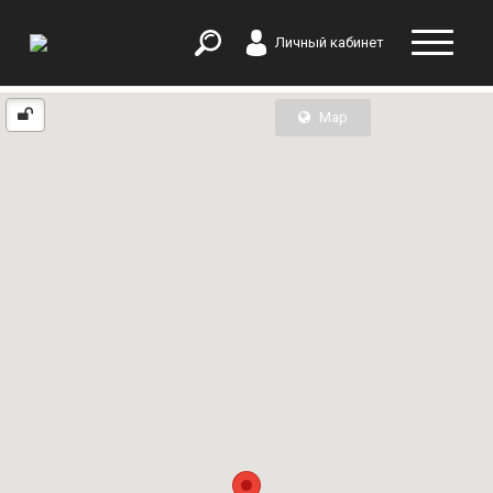
Личный кабинет
Map
List