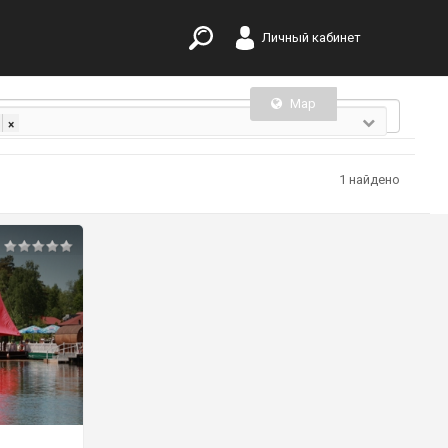
Личный кабинет
Map
List
×
1 найдено