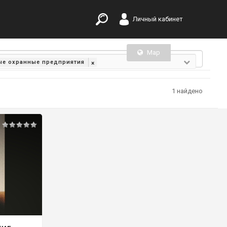
Личный кабинет
Map
List
ые охранные предприятия
×
1 найдено