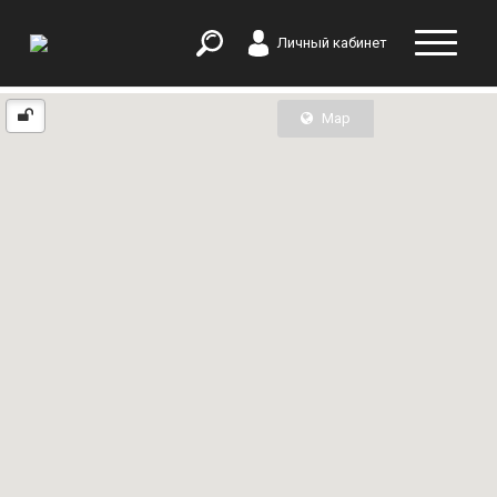
Личный кабинет
Map
List